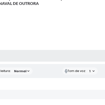
NAVAL DE OUTRORA
AS MÍDIAS
eitura:
Tom de voz: