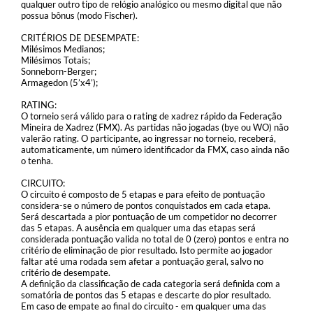
qualquer outro tipo de relógio analógico ou mesmo digital que não
possua bônus (modo Fischer).
CRITÉRIOS DE DESEMPATE:
Milésimos Medianos;
Milésimos Totais;
Sonneborn-Berger;
Armagedon (5’x4’);
RATING:
O torneio será válido para o rating de xadrez rápido da Federação
Mineira de Xadrez (FMX). As partidas não jogadas (bye ou WO) não
valerão rating. O participante, ao ingressar no torneio, receberá,
automaticamente, um número identificador da FMX, caso ainda não
o tenha.
CIRCUITO:
O circuito é composto de 5 etapas e para efeito de pontuação
considera-se o número de pontos conquistados em cada etapa.
Será descartada a pior pontuação de um competidor no decorrer
das 5 etapas. A ausência em qualquer uma das etapas será
considerada pontuação valida no total de 0 (zero) pontos e entra no
critério de eliminação de pior resultado. Isto permite ao jogador
faltar até uma rodada sem afetar a pontuação geral, salvo no
critério de desempate.
A definição da classificação de cada categoria será definida com a
somatória de pontos das 5 etapas e descarte do pior resultado.
Em caso de empate ao final do circuito - em qualquer uma das