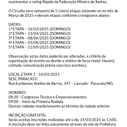
movimentar o rating Rápido da Federação Mineira de Xadrez.
O Circuito será composto de 5 (cinco) etapas iniciando-se no mês de
Março de 2025 e demais etapas conforme cronograma abaixo:
DATAS:
1ª ETAPA – 16/03/2025 (DOMINGO)
2ª ETAPA – 13/04/2025 (DOMINGO)
3ª ETAPA – 08/06/2025 (DOMINGO)
4ª ETAPA – 03/08/2025 (DOMINGO)
5ª ETAPA – 21/09/2025 (DOMINGO)
Observação: estas datas poderão ser alteradas, a critério da
organização do evento ou devido a motivo de força maior. Haverá,
contudo, comunicação prévia caso isso aconteça.
LOCAL ETAPA 1 - 16/03/2023
SESC PARACATU
Rua Euridamas Avelino de Barros, 347 – Lavrado - Paracatu/MG
HORÁRIO:
08:30 - Congresso Técnico e Emparceiramentos
09:00 – Inicio da Primeira Rodada
Demais rodadas imediatamente ao término da rodada anterior
INCRIÇÃO GRATUITA:
Serão aceitas inscrições realizadas até o dia 14/03/2025 às 13:00.
A inscrição deve ser feita unicamente através do site da Prefeitura