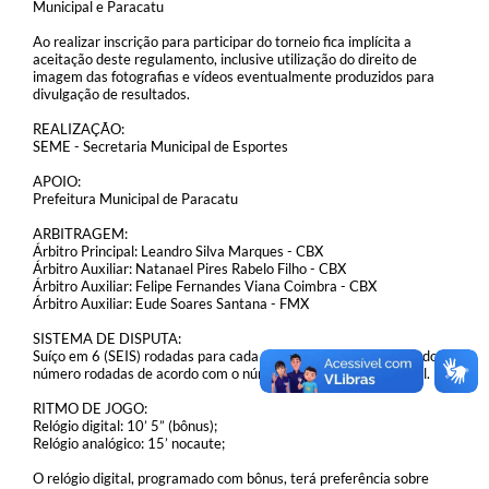
Municipal e Paracatu
Ao realizar inscrição para participar do torneio fica implícita a
aceitação deste regulamento, inclusive utilização do direito de
imagem das fotografias e vídeos eventualmente produzidos para
divulgação de resultados.
REALIZAÇÃO:
SEME - Secretaria Municipal de Esportes
APOIO:
Prefeitura Municipal de Paracatu
ARBITRAGEM:
Árbitro Principal: Leandro Silva Marques - CBX
Árbitro Auxiliar: Natanael Pires Rabelo Filho - CBX
Árbitro Auxiliar: Felipe Fernandes Viana Coimbra - CBX
Árbitro Auxiliar: Eude Soares Santana - FMX
SISTEMA DE DISPUTA:
Suíço em 6 (SEIS) rodadas para cada etapa. Podendo ser alterado o
número rodadas de acordo com o número de participantes total.
RITMO DE JOGO:
Relógio digital: 10’ 5” (bônus);
Relógio analógico: 15’ nocaute;
O relógio digital, programado com bônus, terá preferência sobre