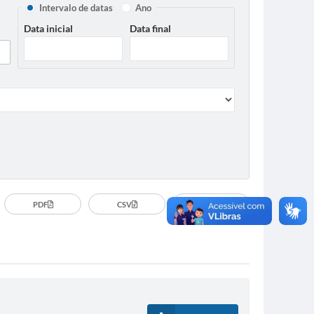
Intervalo de datas
Ano
Data inicial
Data final
PDF
CSV
Imprimir