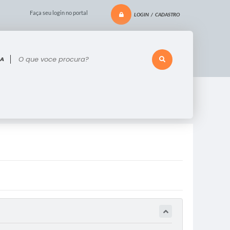
Faça seu login no portal
LOGIN / CADASTRO
 voce procura?