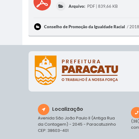
Arquivo:
PDF | 839,66 KB
Conselho de Promoção da Igualdade Racial
201
Localização
Avenida São João Paulo II (Antiga Rua
(38
da Contagem) - 2045 - Paracatuzinho
con
CEP: 38603-401