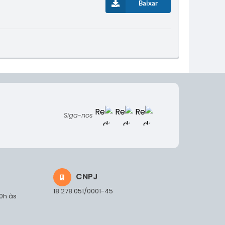
Baixar
Siga-nos
CNPJ
18.278.051/0001-45
00h às