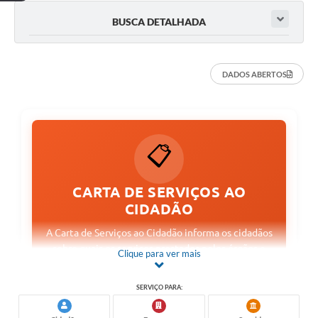
BUSCA DETALHADA
DADOS ABERTOS
📋
CARTA DE SERVIÇOS AO
CIDADÃO
A Carta de Serviços ao Cidadão informa os cidadãos
sobre quais os serviços prestados pelos órgãos e
Clique para ver mais
entidades da Administração Municipal, como
acessar e obter esses serviços e quais são os
SERVIÇO PARA:
compromissos de atendimento estabelecidos. A
partir da transparência, a Carta de Serviços se