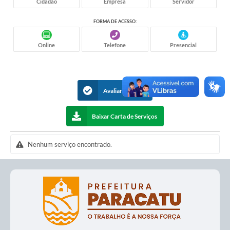
Cidadão
Empresa
Servidor
apresenta como instrumento educativo e
elucidativo.
FORMA DE ACESSO:
Online
Telefone
Presencial
Avaliar Serviços
Baixar Carta de Serviços
Nenhum serviço encontrado.