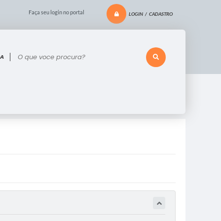
Faça seu login no portal
LOGIN / CADASTRO
 voce procura?