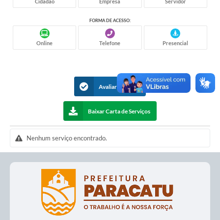
Cidadão
Empresa
Servidor
apresenta como instrumento educativo e
elucidativo.
FORMA DE ACESSO:
Online
Telefone
Presencial
Avaliar Serviços
Baixar Carta de Serviços
Nenhum serviço encontrado.