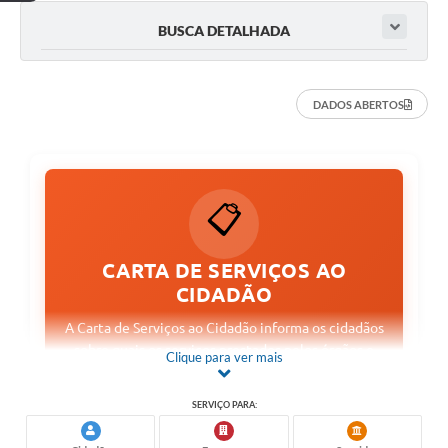
BUSCA DETALHADA
DADOS ABERTOS
📋
CARTA DE SERVIÇOS AO
CIDADÃO
A Carta de Serviços ao Cidadão informa os cidadãos
sobre quais os serviços prestados pelos órgãos e
Clique para ver mais
entidades da Administração Municipal, como
acessar e obter esses serviços e quais são os
SERVIÇO PARA:
compromissos de atendimento estabelecidos. A
partir da transparência, a Carta de Serviços se