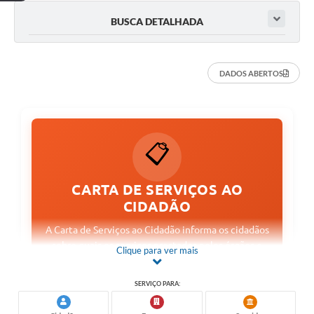
BUSCA DETALHADA
DADOS ABERTOS
📋
CARTA DE SERVIÇOS AO
CIDADÃO
A Carta de Serviços ao Cidadão informa os cidadãos
sobre quais os serviços prestados pelos órgãos e
Clique para ver mais
entidades da Administração Municipal, como
acessar e obter esses serviços e quais são os
SERVIÇO PARA:
compromissos de atendimento estabelecidos. A
partir da transparência, a Carta de Serviços se