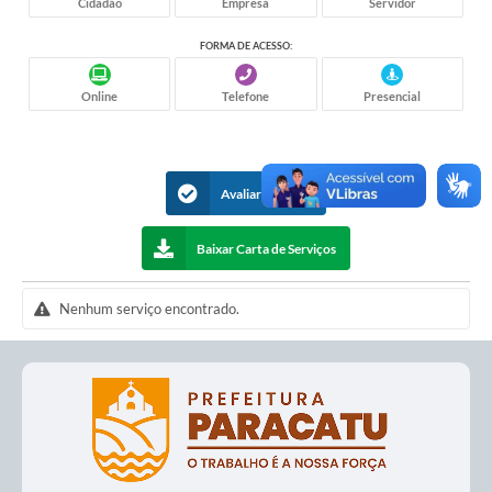
Cidadão
Empresa
Servidor
apresenta como instrumento educativo e
elucidativo.
FORMA DE ACESSO:
Online
Telefone
Presencial
Avaliar Serviços
Baixar Carta de Serviços
Nenhum serviço encontrado.