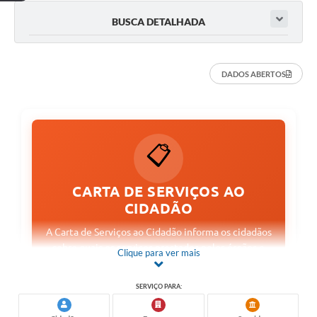
BUSCA DETALHADA
DADOS ABERTOS
📋
CARTA DE SERVIÇOS AO
CIDADÃO
A Carta de Serviços ao Cidadão informa os cidadãos
sobre quais os serviços prestados pelos órgãos e
Clique para ver mais
entidades da Administração Municipal, como
acessar e obter esses serviços e quais são os
SERVIÇO PARA:
compromissos de atendimento estabelecidos. A
partir da transparência, a Carta de Serviços se