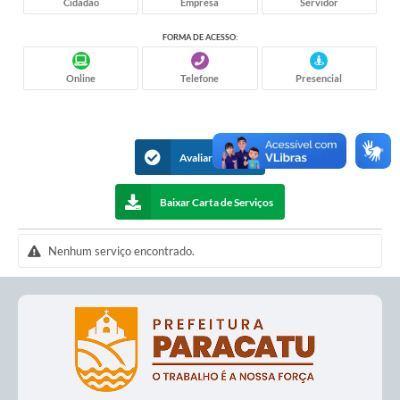
Cidadão
Empresa
Servidor
apresenta como instrumento educativo e
elucidativo.
FORMA DE ACESSO:
Online
Telefone
Presencial
Avaliar Serviços
Baixar Carta de Serviços
Nenhum serviço encontrado.