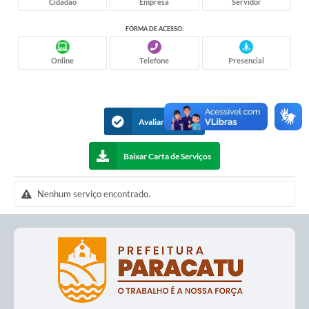
Cidadão
Empresa
Servidor
apresenta como instrumento educativo e
elucidativo.
FORMA DE ACESSO:
Online
Telefone
Presencial
Avaliar Serviços
Baixar Carta de Serviços
Nenhum serviço encontrado.