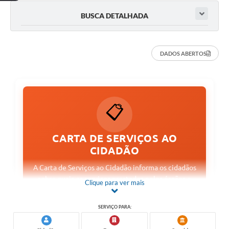
BUSCA DETALHADA
DADOS ABERTOS
📋
CARTA DE SERVIÇOS AO
CIDADÃO
A Carta de Serviços ao Cidadão informa os cidadãos
sobre quais os serviços prestados pelos órgãos e
Clique para ver mais
entidades da Administração Municipal, como
acessar e obter esses serviços e quais são os
SERVIÇO PARA:
compromissos de atendimento estabelecidos. A
partir da transparência, a Carta de Serviços se