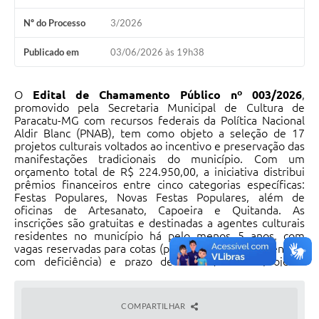
Nº do Processo
3/2026
Publicado em
03/06/2026 às 19h38
O
Edital de Chamamento Público nº 003/2026
,
promovido pela Secretaria Municipal de Cultura de
Paracatu-MG com recursos federais da Política Nacional
Aldir Blanc (PNAB), tem como objeto a seleção de 17
projetos culturais voltados ao incentivo e preservação das
manifestações tradicionais do município. Com um
orçamento total de R$ 224.950,00, a iniciativa distribui
prêmios financeiros entre cinco categorias específicas:
Festas Populares, Novas Festas Populares, além de
oficinas de Artesanato, Capoeira e Quitanda. As
inscrições são gratuitas e destinadas a agentes culturais
residentes no município há pelo menos 5 anos, com
vagas reservadas para cotas (pessoas negras, indígenas e
com deficiência) e prazo de execução dos projetos
estipulado em 8 meses.
EDITAL EM AÚDIO DESCRIÇÃO - CLIQUE AQUI
COMPARTILHAR