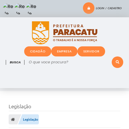
LOGIN / CADASTRO
CIDADÃO
EMPRESA
SERVIDOR
O que voce procura?
Legislação
Legislação