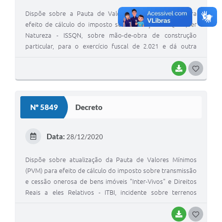
Dispõe sobre a Pauta de Valores Unitários (PVU) para
efeito de cálculo do imposto sobre serviços de Qualquer
Natureza - ISSQN, sobre mão-de-obra de construção
particular, para o exercício fuscal de 2.021 e dá outra
providências.
BAIXAR
G
O
S
Nº 5849
Decreto
T
E
Data:
28/12/2020
I
Dispõe sobre atualização da Pauta de Valores Mínimos
(PVM) para efeito de cálculo do imposto sobre transmissão
e cessão onerosa de bens imóveis "Inter-Vivos" e Direitos
Reais a eles Relativos - ITBI, incidente sobre terrenos
urbanos e rurais para o exercício fiscal de 2.021 e dá outras
providências.
BAIXAR
G