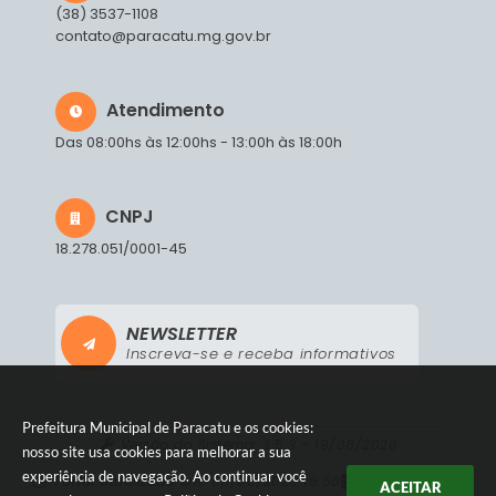
(38) 3537-1108
contato@paracatu.mg.gov.br
Atendimento
Das 08:00hs às 12:00hs - 13:00h às 18:00h
CNPJ
18.278.051/0001-45
NEWSLETTER
Inscreva-se e receba informativos
Prefeitura Municipal de Paracatu e os cookies:
Versão do Sistema:
3.5.3 - 19/06/2026
nosso site usa cookies para melhorar a sua
experiência de navegação. Ao continuar você
Portal atualizado em:
05/08/2026 16:56
Dados Abertos
ACEITAR