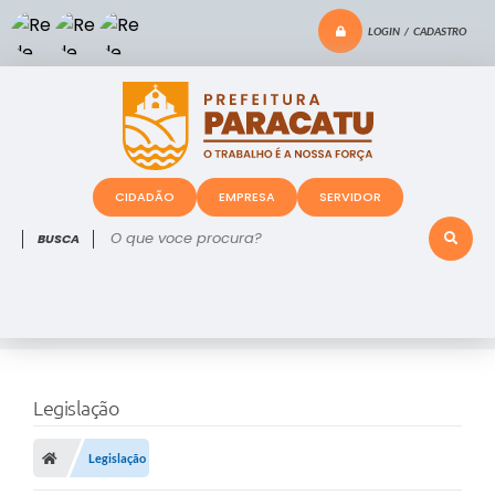
LOGIN / CADASTRO
CIDADÃO
EMPRESA
SERVIDOR
O que voce procura?
Legislação
Legislação