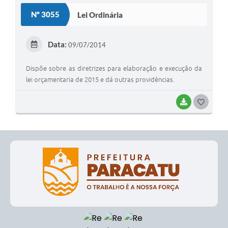
S
Nº 3055
Lei Ordinária
T
E
Data:
09/07/2014
I
Dispõe sobre as diretrizes para elaboração e execução da
lei orçamentaria de 2015 e dá outras providências.
BAIXAR
G
O
S
T
E
I