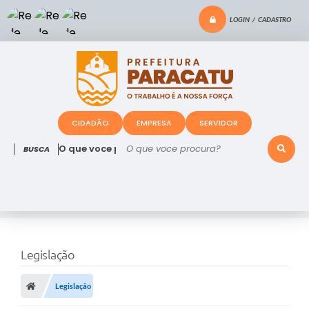
LOGIN / CADASTRO
CIDADÃO
EMPRESA
SERVIDOR
O que voce procura?
Legislação
Legislação