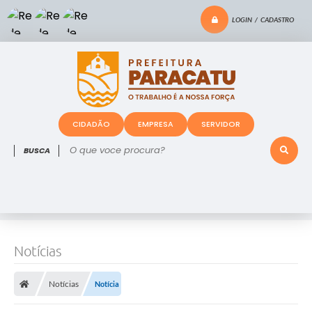
LOGIN / CADASTRO
CIDADÃO
EMPRESA
SERVIDOR
O que voce procura?
Notícias
Notícias
Notícia