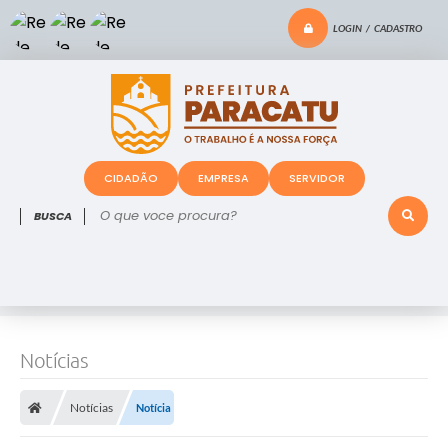
LOGIN / CADASTRO
CIDADÃO
EMPRESA
SERVIDOR
O que voce procura?
Notícias
Notícias
Notícia