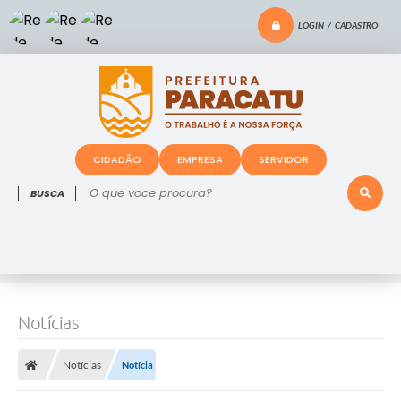
LOGIN / CADASTRO
CIDADÃO
EMPRESA
SERVIDOR
O que voce procura?
Notícias
Notícias
Notícia