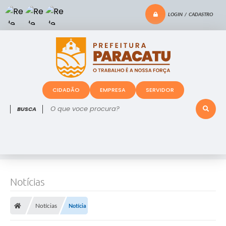
LOGIN / CADASTRO
CIDADÃO
EMPRESA
SERVIDOR
O que voce procura?
Notícias
Notícias
Notícia