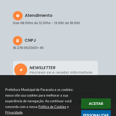
Atendimento
Das 08:00hs às 12:00hs - 13:00h às 18:00h
CNPJ
18.278.051/0001-45
NEWSLETTER
Inscreva-se e receba informativos
Prefeitura Municipal de Paracatu e os cookies:
Versão do Sistema:
3.5.3 - 19/06/2026
nosso site usa cookies para melhorar a sua
experiência de navegação. Ao continuar você
Portal atualizado em:
06/08/2026 10:13
Dados Abertos
ACEITAR
concorda com a nossa
Política de Cookies
e
© Copyright Instar - 2006-2026. Todos os direitos
Privacidade
.
PERSONALIZAR