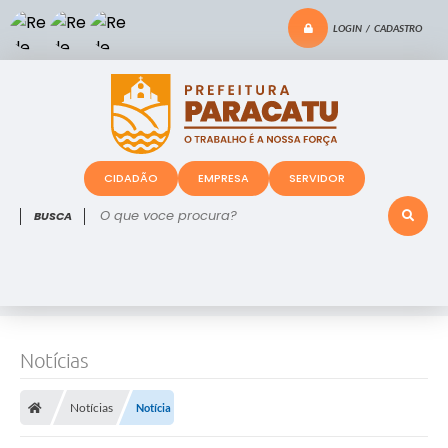
LOGIN / CADASTRO
CIDADÃO
EMPRESA
SERVIDOR
O que voce procura?
Notícias
Notícias
Notícia