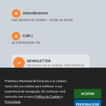
Atendimento
Das 08:00hs às 12:00hs - 13:00h às 18:00h
CNPJ
18.278.051/0001-45
NEWSLETTER
Inscreva-se e receba informativos
Prefeitura Municipal de Paracatu e os cookies:
Versão do Sistema:
3.5.3 - 19/06/2026
nosso site usa cookies para melhorar a sua
experiência de navegação. Ao continuar você
Portal atualizado em:
06/08/2026 18:58
Dados Abertos
ACEITAR
concorda com a nossa
Política de Cookies
e
© Copyright Instar - 2006-2026. Todos os direitos
Privacidade
.
PERSONALIZAR
reservados -
Instar Tecnologia