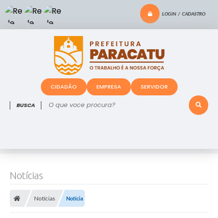
LOGIN / CADASTRO
CIDADÃO
EMPRESA
SERVIDOR
O que voce procura?
Notícias
Notícias
Notícia