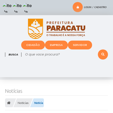
LOGIN / CADASTRO
CIDADÃO
EMPRESA
SERVIDOR
O que voce procura?
Notícias
Notícias
Notícia