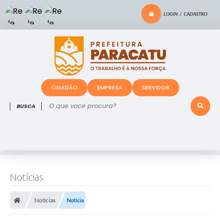
LOGIN / CADASTRO
CIDADÃO
EMPRESA
SERVIDOR
O que voce procura?
Notícias
Notícias
Notícia