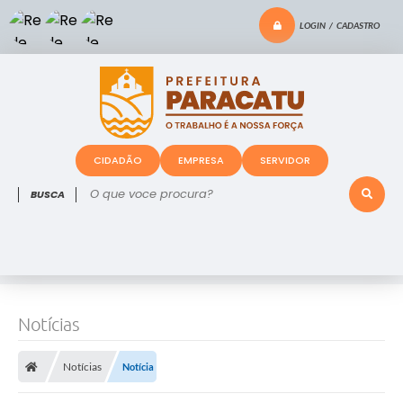
LOGIN / CADASTRO
CIDADÃO
EMPRESA
SERVIDOR
O que voce procura?
Notícias
Notícias
Notícia