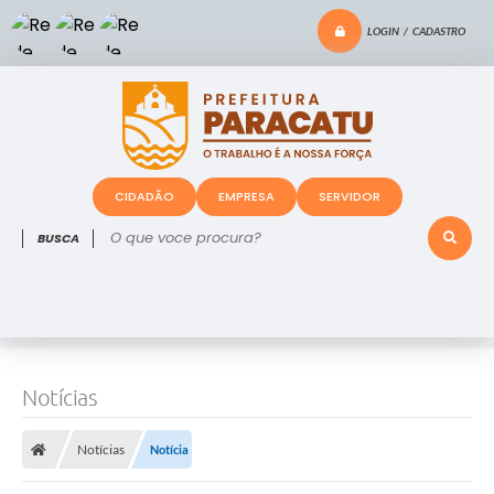
LOGIN / CADASTRO
CIDADÃO
EMPRESA
SERVIDOR
O que voce procura?
Notícias
Notícias
Notícia