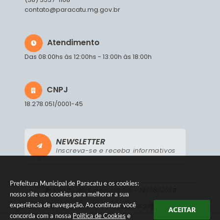
contato@paracatu.mg.gov.br
Atendimento
Das 08:00hs às 12:00hs - 13:00h às 18:00h
CNPJ
18.278.051/0001-45
NEWSLETTER
Inscreva-se e receba informativos
Prefeitura Municipal de Paracatu e os cookies:
Versão do Sistema:
3.5.3 - 19/06/2026
nosso site usa cookies para melhorar a sua
experiência de navegação. Ao continuar você
Portal atualizado em:
07/08/2026 18:39
Dados Abertos
ACEITAR
concorda com a nossa
Política de Cookies
e