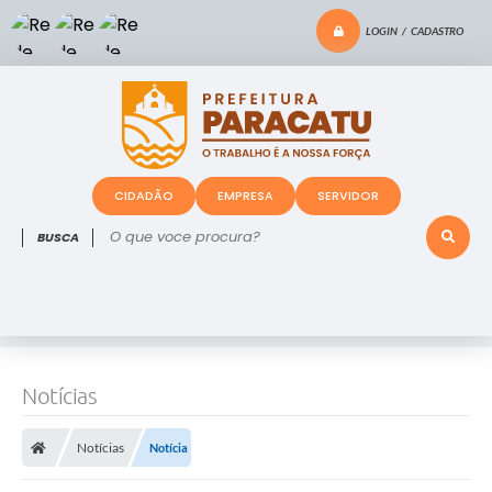
LOGIN / CADASTRO
CIDADÃO
EMPRESA
SERVIDOR
O que voce procura?
Notícias
Notícias
Notícia