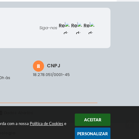
Siga-nos
CNPJ
18.278.051/0001-45
00h às
Dados Abertos
ACEITAR
corda com a nossa
Política de Cookies
e
nologia
PERSONALIZAR