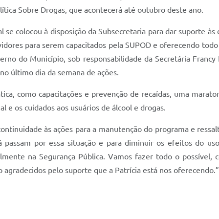
lítica Sobre Drogas, que acontecerá até outubro deste ano.
l se colocou à disposição da Subsecretaria para dar suporte às
vidores para serem capacitados pela SUPOD e oferecendo todo o 
overno do Município, sob responsabilidade da Secretária Franc
no último dia da semana de ações.
mática, como capacitações e prevenção de recaídas, uma marat
l e os cuidados aos usuários de álcool e drogas.
ontinuidade às ações para a manutenção do programa e ressalto
á passam por essa situação e para diminuir os efeitos do us
almente na Segurança Pública. Vamos fazer todo o possível, c
 agradecidos pelo suporte que a Patrícia está nos oferecendo.”