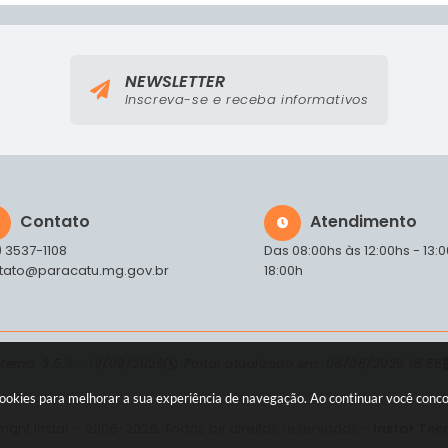
NEWSLETTER
Inscreva-se e receba informativos
Contato
Atendimento
) 3537-1108
Das 08:00hs às 12:00hs - 13:
tato@paracatu.mg.gov.br
18:00h
stema:
3.5.3 - 19/06/2026
Portal atualizado em:
06/08/2026 18:58
a cookies para melhorar a sua experiência de navegação. Ao continuar você con
ight Instar - 2006-2026. Todos os direitos reservados -
Instar Tec