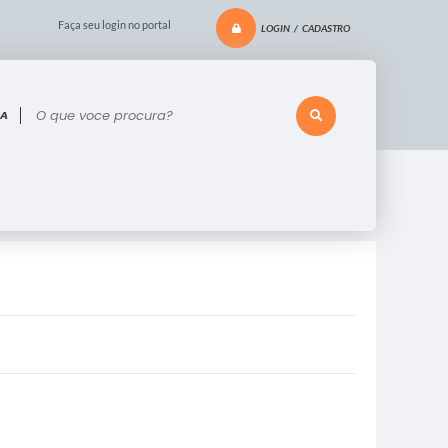
Faça seu login no portal
LOGIN / CADASTRO
 voce procura?