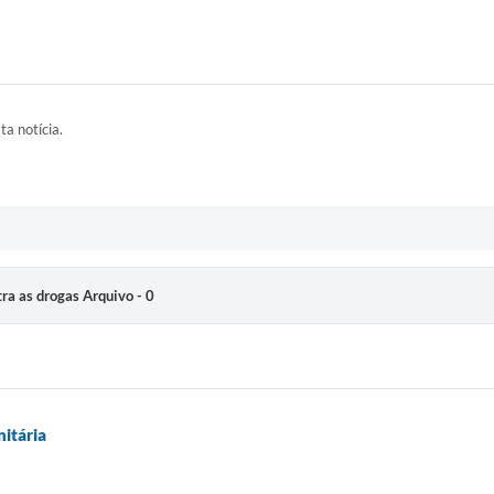
ta notícia.
tra as drogas Arquivo - 0
itária