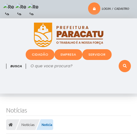
LOGIN / CADASTRO
CIDADÃO
EMPRESA
SERVIDOR
O que voce procura?
Notícias
Notícias
Notícia