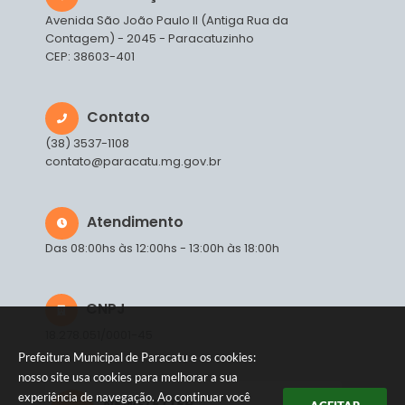
Avenida São João Paulo II (Antiga Rua da
Contagem) - 2045 - Paracatuzinho
CEP: 38603-401
Contato
(38) 3537-1108
contato@paracatu.mg.gov.br
Atendimento
Das 08:00hs às 12:00hs - 13:00h às 18:00h
CNPJ
18.278.051/0001-45
Prefeitura Municipal de Paracatu e os cookies:
nosso site usa cookies para melhorar a sua
experiência de navegação. Ao continuar você
NEWSLETTER