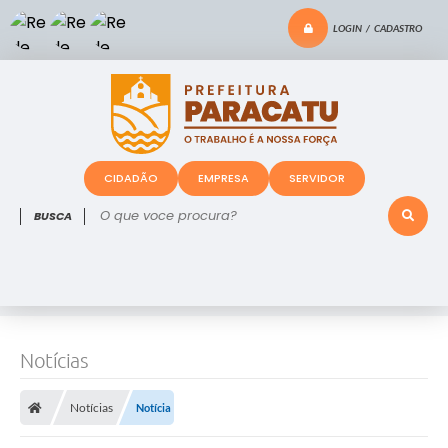
LOGIN / CADASTRO
CIDADÃO
EMPRESA
SERVIDOR
O que voce procura?
Notícias
Notícias
Notícia