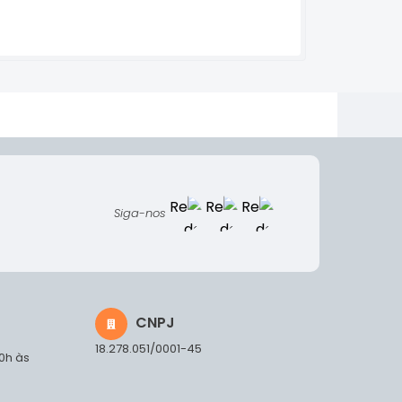
Siga-nos
CNPJ
18.278.051/0001-45
00h às