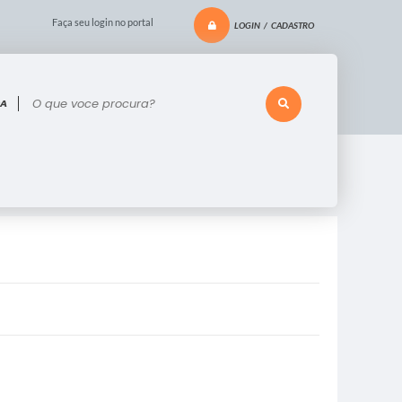
Faça seu login no portal
LOGIN / CADASTRO
 voce procura?