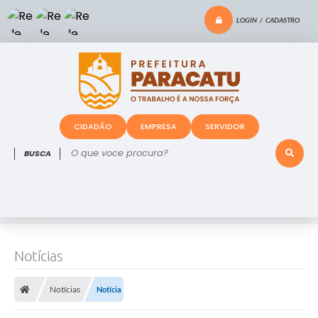
LOGIN / CADASTRO
CIDADÃO
EMPRESA
SERVIDOR
O que voce procura?
Notícias
Notícias
Notícia