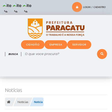
LOGIN / CADASTRO
CIDADÃO
EMPRESA
SERVIDOR
O que voce procura?
Notícias
Notícias
Notícia