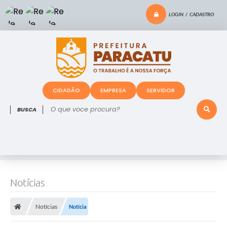
LOGIN / CADASTRO
CIDADÃO
EMPRESA
SERVIDOR
O que voce procura?
Notícias
Notícias
Notícia