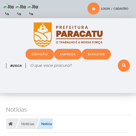
LOGIN / CADASTRO
CIDADÃO
EMPRESA
SERVIDOR
O que voce procura?
Notícias
Notícias
Notícia