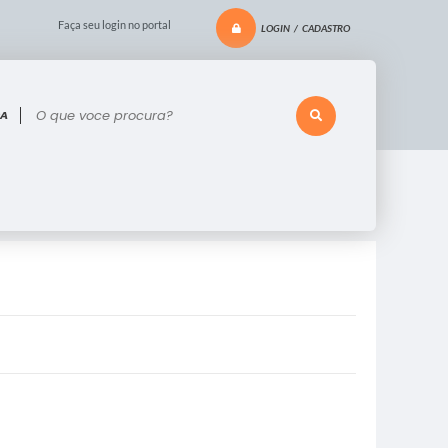
Faça seu login no portal
LOGIN / CADASTRO
 voce procura?