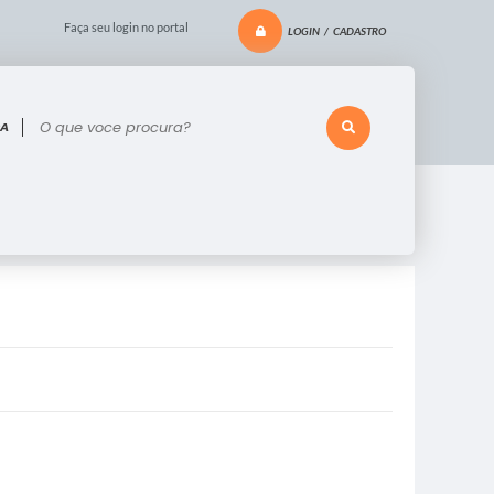
Faça seu login no portal
LOGIN / CADASTRO
 voce procura?