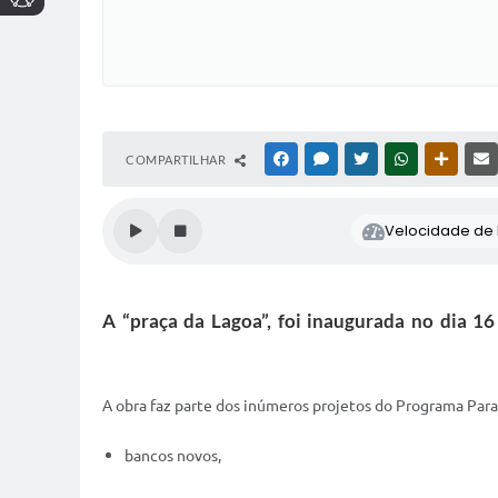
COMPARTILHAR
FACEBOOK
MESSENGER
TWITTER
WHATSAPP
OUTRAS
Velocidade de l
A “praça da Lagoa”, foi inaugurada no dia 
A obra faz parte dos inúmeros projetos do Programa Para
bancos novos,