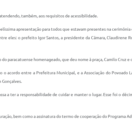
 atendendo, também, aos requisitos de acessibilidade.
a belíssima apresentação para todos que estavam presentes na cerimôni
tre eles: o prefeito Igor Santos, a presidente da Câmara, Claudirene 
do paracatuense homenageado, que deu nome à praça, Camilo Cruz e o
 o acordo entre a Prefeitura Municipal, e a Associação do Povoado L
n Gonçalves.
a a ter a responsabilidade de cuidar e manter o lugar. Esse foi o déci
auguração, bem como a assinatura do termo de cooperação do Programa A