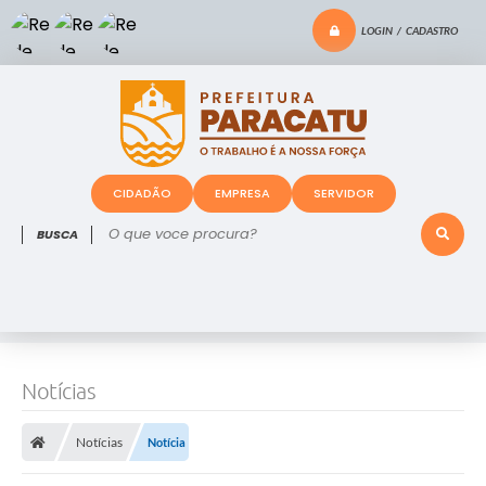
LOGIN / CADASTRO
CIDADÃO
EMPRESA
SERVIDOR
O que voce procura?
Notícias
Notícias
Notícia