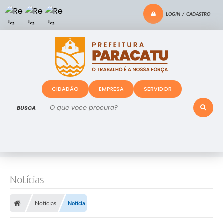
LOGIN / CADASTRO
CIDADÃO
EMPRESA
SERVIDOR
O que voce procura?
Notícias
Notícias
Notícia