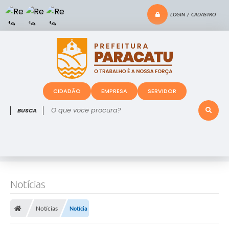
LOGIN / CADASTRO
CIDADÃO
EMPRESA
SERVIDOR
O que voce procura?
Notícias
Notícias
Notícia