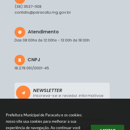
(38) 3537-1108
contato@paracatu.mg.gov.br
Atendimento
Das 08:00hs às 12:00hs - 13:00h às 18:00h
CNPJ
18.278.051/0001-45
NEWSLETTER
Inscreva-se e receba informativos
Prefeitura Municipal de Paracatu e os cookies:
Versão do Sistema:
3.5.3 - 19/06/2026
nosso site usa cookies para melhorar a sua
experiência de navegação. Ao continuar você
Portal atualizado em:
06/08/2026 18:58
Dados Abertos