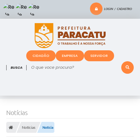
LOGIN / CADASTRO
CIDADÃO
EMPRESA
SERVIDOR
O que voce procura?
Notícias
Notícias
Notícia