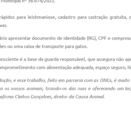
 Municipal nº 36.674/2022.
pidos para leishmaniose, cadastro para castração gratuita, o
vas.
sário apresentar documento de identidade (RG), CPF e comprov
ães ou uma caixa de transporte para gatos.
onsciente é a base da guarda responsável, que assegura não 
e comprometimento com alimentação adequada, espaço seguro, h
oção, e esse trabalho, feito em parceria com as ONGs, é muito
os nossos animais, tirando-os das ruas e oferecendo um lar, 
firma Cleiton Gonçalves, diretor da Causa Animal.