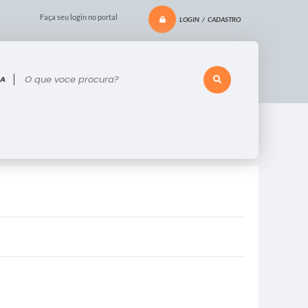
Faça seu login no portal
LOGIN / CADASTRO
 voce procura?