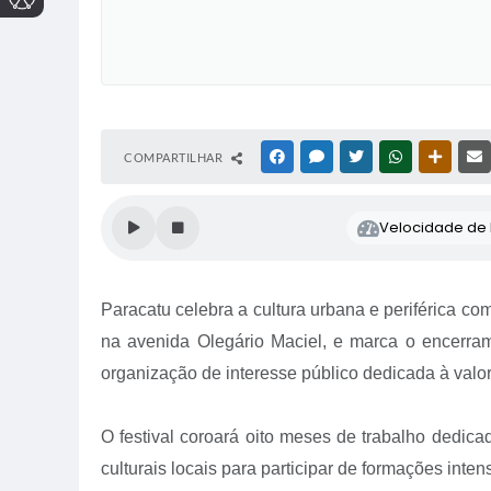
COMPARTILHAR
FACEBOOK
MESSENGER
TWITTER
WHATSAPP
OUTRAS
Velocidade de l
Paracatu celebra a cultura urbana e periférica co
na avenida Olegário Maciel, e marca o encerramen
organização de interesse público dedicada à valor
O festival coroará oito meses de trabalho dedica
culturais locais para participar de formações inte