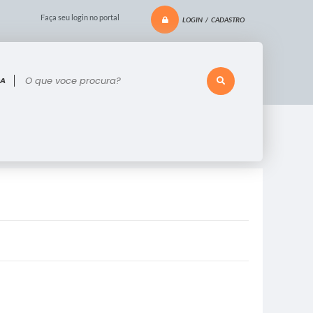
Faça seu login no portal
LOGIN / CADASTRO
 voce procura?