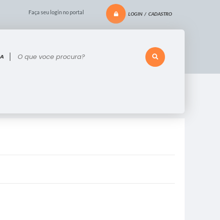
Faça seu login no portal
LOGIN / CADASTRO
 voce procura?