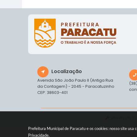
Localização
Avenida São João Paulo II (Antiga Rua
(38
da Contagem) - 2045 - Paracatuzinho
con
CEP: 38603-401
Versão do S
Prefeitura Municipal de Paracatu e os cookies: nosso site us
Privacidade
.