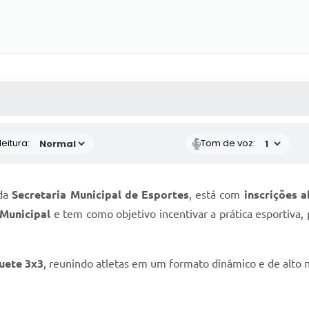
 MÍDIAS
RECEBA NOTÍCIAS
eitura:
Tom de voz:
 da
Secretaria Municipal de Esportes
, está com
inscrições 
 Municipal
e tem como objetivo incentivar a prática esportiva, 
uete 3x3
, reunindo atletas em um formato dinâmico e de alto n