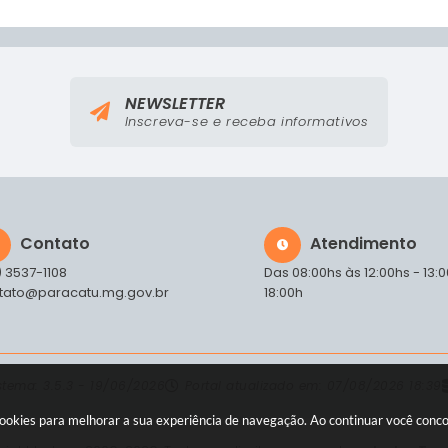
NEWSLETTER
Inscreva-se e receba informativos
Contato
Atendimento
) 3537-1108
Das 08:00hs às 12:00hs - 13:
tato@paracatu.mg.gov.br
18:00h
istema:
3.5.3 - 19/06/2026
Portal atualizado em:
07/08/2026 18:39
a cookies para melhorar a sua experiência de navegação. Ao continuar você con