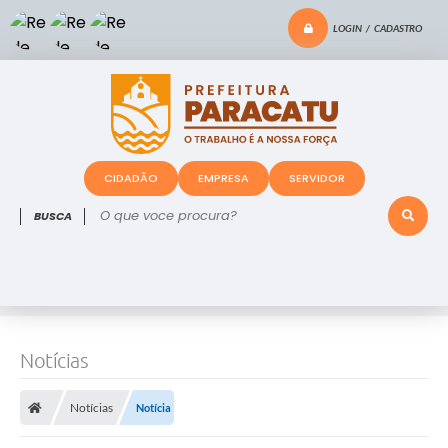
LOGIN / CADASTRO
CIDADÃO
EMPRESA
SERVIDOR
O que voce procura?
Notícias
Notícias
Notícia