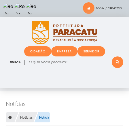
LOGIN / CADASTRO
CIDADÃO
EMPRESA
SERVIDOR
O que voce procura?
Notícias
Notícias
Notícia