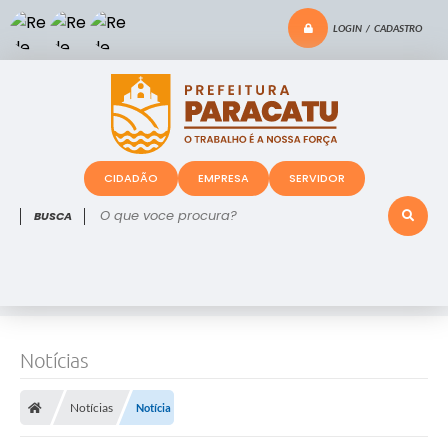
LOGIN / CADASTRO
CIDADÃO
EMPRESA
SERVIDOR
O que voce procura?
Notícias
Notícias
Notícia