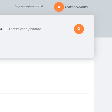
Faça seu login no portal
LOGIN / CADASTRO
 voce procura?