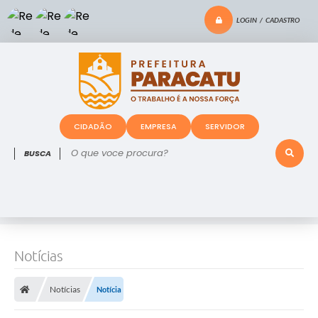
LOGIN / CADASTRO
CIDADÃO
EMPRESA
SERVIDOR
O que voce procura?
Notícias
Notícias
Notícia