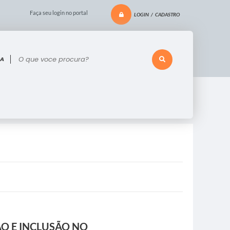
Faça seu login no portal
LOGIN / CADASTRO
 voce procura?
O E INCLUSÃO NO