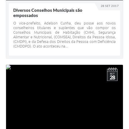
28 SET 2017
Diversos Conselhos Municipais são
empossados
O vice-prefeito, Adelson Cunha, deu posse aos novos
conselheiros titulares e suplentes que vão compor os
Conselhos Municipais de Habitação (CMH), Segurança
Alimentar e Nutricional, (COMSEA), Direitos da Pessoa Idosa,
(CMDPI), e da Defesa dos Direitos da Pessoa com Deficiência
(CMDDPD). O ato aconteceu na...
SET
28