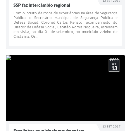
13 SET 2017
SSP faz intercâmbio regional
Com o intuito de troca de experiências na área de Segurança
Pública, o Secretário Municipal de Segurança Pública e
Defesa Social, Coronel Carlos Renato, acompanhado do
Diretor de Defesa Social, Capitão Romis Nogueira, estiveram
em visita, no dia 01 de setembro, no município vizinho de
Cristalina. Os...
SET
13
13 SET 2017
Escolinhas municipais movimentam