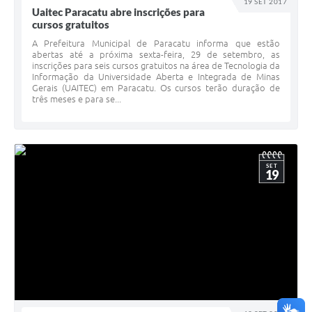
19 SET 2017
Uaitec Paracatu abre inscrições para
cursos gratuitos
A Prefeitura Municipal de Paracatu informa que estão
abertas até a próxima sexta-feira, 29 de setembro, as
inscrições para seis cursos gratuitos na área de Tecnologia da
Informação da Universidade Aberta e Integrada de Minas
Gerais (UAITEC) em Paracatu. Os cursos terão duração de
três meses e para se...
SET
19