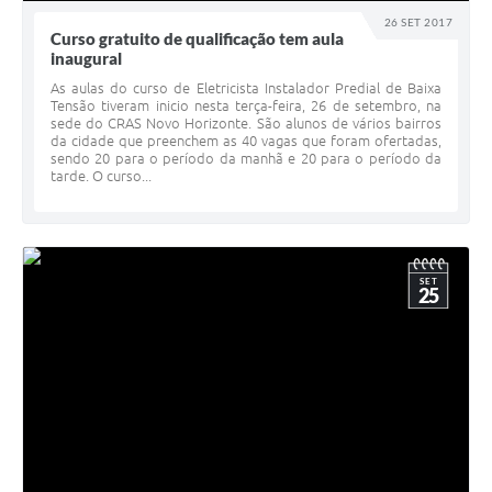
26 SET 2017
Curso gratuito de qualificação tem aula
inaugural
As aulas do curso de Eletricista Instalador Predial de Baixa
Tensão tiveram inicio nesta terça-feira, 26 de setembro, na
sede do CRAS Novo Horizonte. São alunos de vários bairros
da cidade que preenchem as 40 vagas que foram ofertadas,
sendo 20 para o período da manhã e 20 para o período da
tarde. O curso...
SET
25