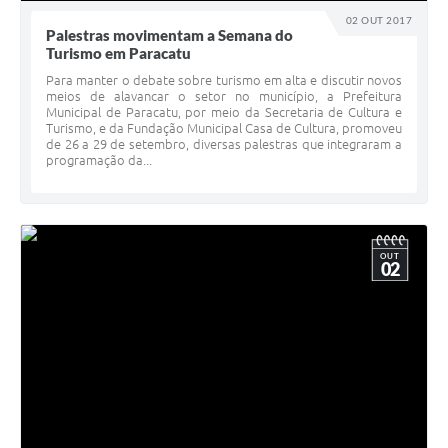
02 OUT 2017
Palestras movimentam a Semana do
Turismo em Paracatu
Para manter o debate sobre turismo em alta e discutir novos
meios de alavancar o setor no município, a Prefeitura
Municipal de Paracatu, por meio da Secretaria de Cultura e
Turismo, e da Fundação Municipal Casa de Cultura, promoveu
de 26 a 29 de setembro, diversas palestras que integraram a
programação da...
OUT
02