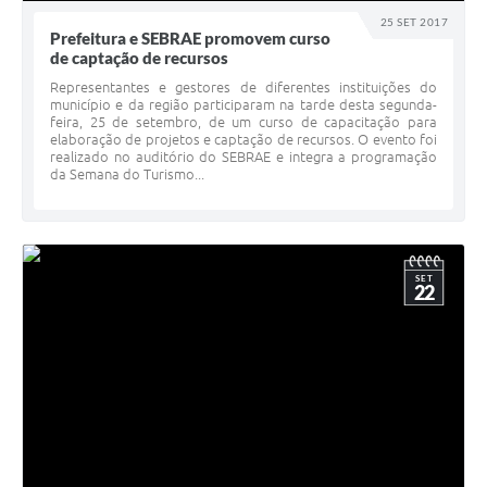
25 SET 2017
Prefeitura e SEBRAE promovem curso
de captação de recursos
Representantes e gestores de diferentes instituições do
município e da região participaram na tarde desta segunda-
feira, 25 de setembro, de um curso de capacitação para
elaboração de projetos e captação de recursos. O evento foi
realizado no auditório do SEBRAE e integra a programação
da Semana do Turismo...
SET
22