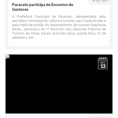
14 SET 2017
Paracatu participa de Encontro de
Gestores
A Prefeitura Municipal de Paracatu, representada pelo
secretário municipal de cultura e turismo, Isac Costa Arruda e
pela chefe de divisão do departamento de turismo Stephanie
Peres, participou do 1º Encontro dos Gestores Públicos de
Turismo de Minas Gerais ocorrido nessa quarta-feira, 13 de
setembro, em...
SET
13