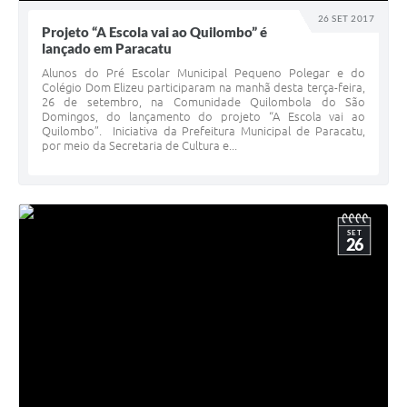
26 SET 2017
Projeto “A Escola vai ao Quilombo” é
lançado em Paracatu
Alunos do Pré Escolar Municipal Pequeno Polegar e do
Colégio Dom Elizeu participaram na manhã desta terça-feira,
26 de setembro, na Comunidade Quilombola do São
Domingos, do lançamento do projeto “A Escola vai ao
Quilombo”. Iniciativa da Prefeitura Municipal de Paracatu,
por meio da Secretaria de Cultura e...
SET
26