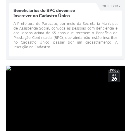
28 SET 2017
Beneficiários do BPC devem se
inscrever no Cadastro Único
A Prefeitura de Paracatu, por meio da Secretaria Municipal
de Assistência Social, convoca às pessoas com deficiência e
aos idosos acima de 65 anos que recebem o Benefício de
Prestação Continuada (BPC), que ainda não estão inscritos
no Cadastro Único, passar por um cadastramento. A
inscrição no Cadastro...
SET
26