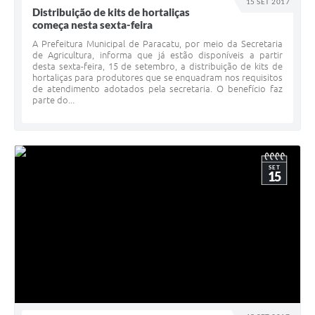
15 SET 2017
Distribuição de kits de hortaliças
começa nesta sexta-feira
A Prefeitura Municipal de Paracatu, por meio da Secretaria
de Agricultura, informa que já estão disponíveis a partir
desta sexta-feira, 15 de setembro, a distribuição de kits de
hortaliças para produtores que se enquadram nos requisitos
de atendimento adotados pela secretaria. O benefício faz
parte do...
SET
15