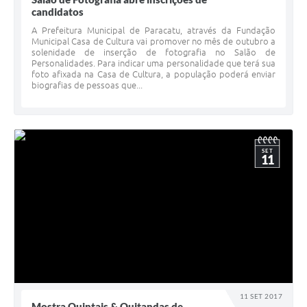
candidatos
A Prefeitura Municipal de Paracatu, através da Fundação
Municipal Casa de Cultura vai promover no mês de outubro a
solenidade de inserção de fotografia no Salão de
Personalidades. Para indicar uma personalidade que terá sua
foto afixada na Casa de Cultura, a população poderá enviar
biografias de pessoas que...
SET
11
11 SET 2017
Mostra Quintais & Quitandas de