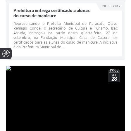
28 SET 2017
Prefeitura entrega certificado a alunas
do curso de manicure
Representando o Prefeito Municipal de Paracatu, Olavo
Remígio Condé, o secretário de Cultura e Turismo, Isac
Arruda, entregou na tarde desta quarta-feira, 27 de
setembro, na Fundação Municipal Casa de Cultura, os
certificados para as alunas do curso de manicure. A iniciativa
é da Prefeitura Municipal de...
SET
28