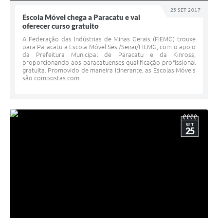
25 SET 2017
Escola Móvel chega a Paracatu e vai
oferecer curso gratuito
A Federação das Indústrias de Minas Gerais (FIEMG) trouxe
para Paracatu a Escola Móvel Sesi/Senai/FIEMG, com o apoio
da Prefeitura Municipal de Paracatu e da Kinross,
proporcionando aos paracatuenses qualificação profissional
gratuita. Promovido de maneira itinerante, as Escolas Móveis
são compostas com...
SET
25