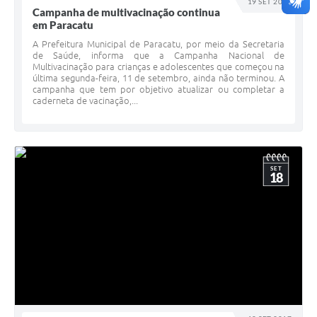
19 SET 2017
Campanha de multivacinação continua
em Paracatu
A Prefeitura Municipal de Paracatu, por meio da Secretaria
de Saúde, informa que a Campanha Nacional de
Multivacinação para crianças e adolescentes que começou na
última segunda-feira, 11 de setembro, ainda não terminou. A
campanha que tem por objetivo atualizar ou completar a
caderneta de vacinação,...
SET
18