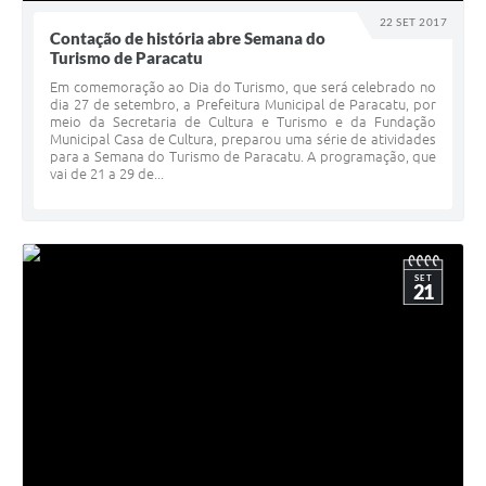
22 SET 2017
Contação de história abre Semana do
Turismo de Paracatu
Em comemoração ao Dia do Turismo, que será celebrado no
dia 27 de setembro, a Prefeitura Municipal de Paracatu, por
meio da Secretaria de Cultura e Turismo e da Fundação
Municipal Casa de Cultura, preparou uma série de atividades
para a Semana do Turismo de Paracatu. A programação, que
vai de 21 a 29 de...
SET
21