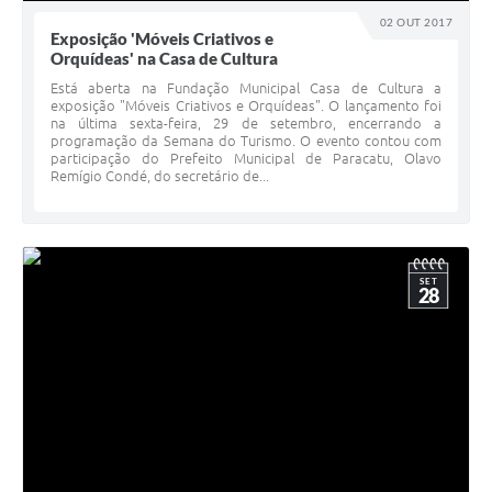
02 OUT 2017
Exposição 'Móveis Criativos e
Orquídeas' na Casa de Cultura
Está aberta na Fundação Municipal Casa de Cultura a
exposição "Móveis Criativos e Orquídeas". O lançamento foi
na última sexta-feira, 29 de setembro, encerrando a
programação da Semana do Turismo. O evento contou com
participação do Prefeito Municipal de Paracatu, Olavo
Remígio Condé, do secretário de...
SET
28