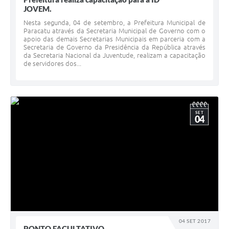
JOVEM.
Nesta segunda, 04 de setembro, a Prefeitura Municipal de
Paracatu através da Secretaria Municipal de Governo com o
apoio das demais Secretarias Municipais em parceria com a
Secretaria de Governo da Presidência da República através
da Secretaria Nacional da Juventude, realizam a capacitação
de servidores dos...
SET
04
04 SET 2017
PONTO FACULTATIVO