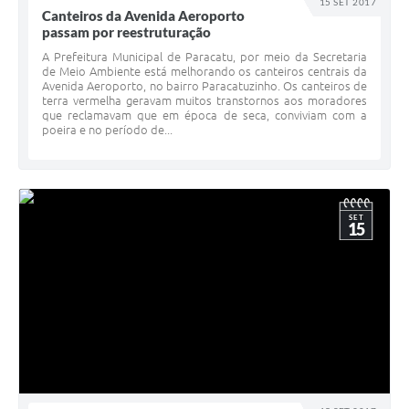
15 SET 2017
Canteiros da Avenida Aeroporto
passam por reestruturação
A Prefeitura Municipal de Paracatu, por meio da Secretaria
de Meio Ambiente está melhorando os canteiros centrais da
Avenida Aeroporto, no bairro Paracatuzinho. Os canteiros de
terra vermelha geravam muitos transtornos aos moradores
que reclamavam que em época de seca, conviviam com a
poeira e no período de...
SET
15