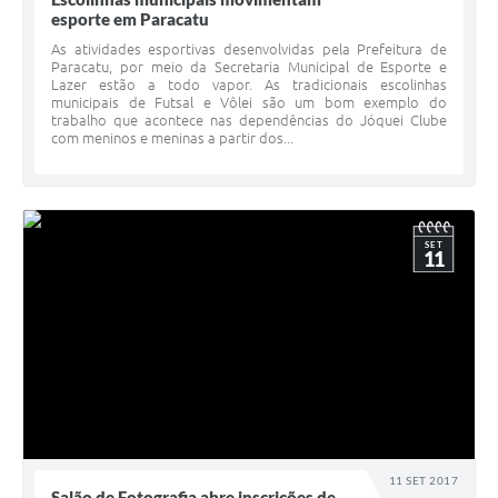
esporte em Paracatu
As atividades esportivas desenvolvidas pela Prefeitura de
Paracatu, por meio da Secretaria Municipal de Esporte e
Lazer estão a todo vapor. As tradicionais escolinhas
municipais de Futsal e Vôlei são um bom exemplo do
trabalho que acontece nas dependências do Jóquei Clube
com meninos e meninas a partir dos...
SET
11
11 SET 2017
Salão de Fotografia abre inscrições de