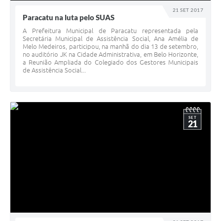
21 SET 2017
Paracatu na luta pelo SUAS
A Prefeitura Municipal de Paracatu representada pela
Secretária Municipal de Assistência Social, Ana Amélia de
Melo Medeiros, participou, na manhã do dia 13 de setembro,
no auditório JK na Cidade Administrativa, em Belo Horizonte,
a Reunião Ampliada do Colegiado dos Gestores Municipais
de Assistência Social...
SET
21