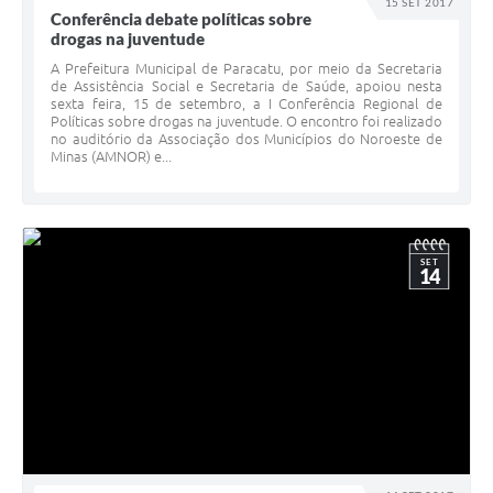
15 SET 2017
Conferência debate políticas sobre
drogas na juventude
A Prefeitura Municipal de Paracatu, por meio da Secretaria
de Assistência Social e Secretaria de Saúde, apoiou nesta
sexta feira, 15 de setembro, a I Conferência Regional de
Políticas sobre drogas na juventude. O encontro foi realizado
no auditório da Associação dos Municípios do Noroeste de
Minas (AMNOR) e...
SET
14