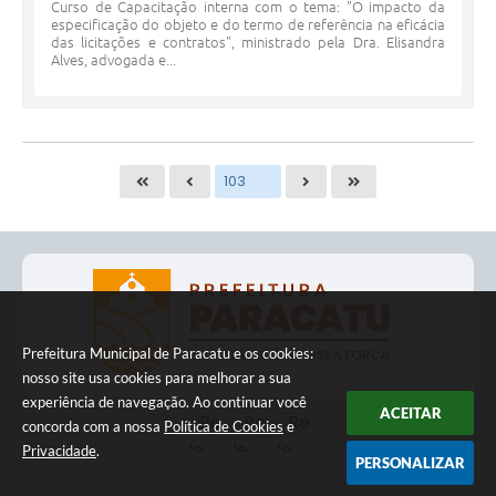
Curso de Capacitação interna com o tema: "O impacto da
especificação do objeto e do termo de referência na eficácia
das licitações e contratos", ministrado pela Dra. Elisandra
Alves, advogada e...
Prefeitura Municipal de Paracatu e os cookies:
nosso site usa cookies para melhorar a sua
experiência de navegação. Ao continuar você
ACEITAR
concorda com a nossa
Política de Cookies
e
Privacidade
.
PERSONALIZAR