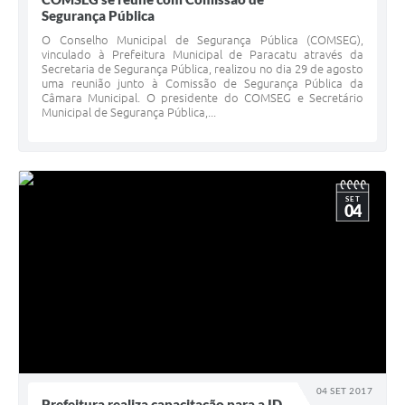
Segurança Pública
O Conselho Municipal de Segurança Pública (COMSEG),
vinculado à Prefeitura Municipal de Paracatu através da
Secretaria de Segurança Pública, realizou no dia 29 de agosto
uma reunião junto à Comissão de Segurança Pública da
Câmara Municipal. O presidente do COMSEG e Secretário
Municipal de Segurança Pública,...
SET
04
04 SET 2017
Prefeitura realiza capacitação para a ID