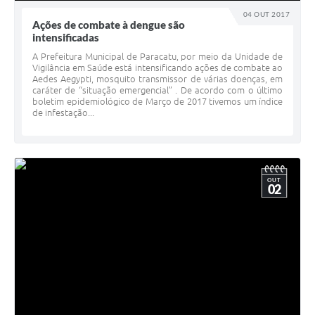
04 OUT 2017
Ações de combate à dengue são
intensificadas
A Prefeitura Municipal de Paracatu, por meio da Unidade de
Vigilância em Saúde está intensificando ações de combate ao
Aedes Aegypti, mosquito transmissor de várias doenças, em
caráter de “situação emergencial” . De acordo com o último
boletim epidemiológico de Março de 2017 tivemos um índice
de infestação...
OUT
02