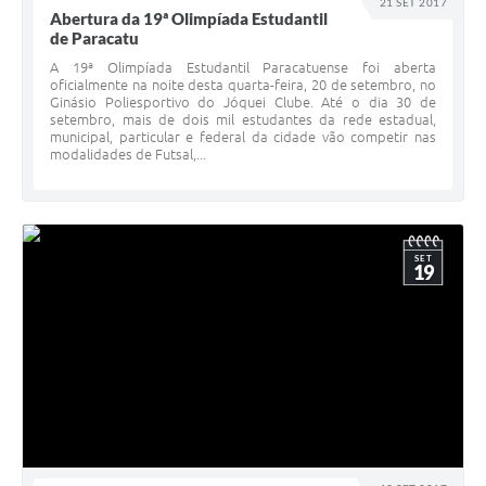
21 SET 2017
Abertura da 19ª Olimpíada Estudantil
de Paracatu
A 19ª Olimpíada Estudantil Paracatuense foi aberta
oficialmente na noite desta quarta-feira, 20 de setembro, no
Ginásio Poliesportivo do Jóquei Clube. Até o dia 30 de
setembro, mais de dois mil estudantes da rede estadual,
municipal, particular e federal da cidade vão competir nas
modalidades de Futsal,...
SET
19