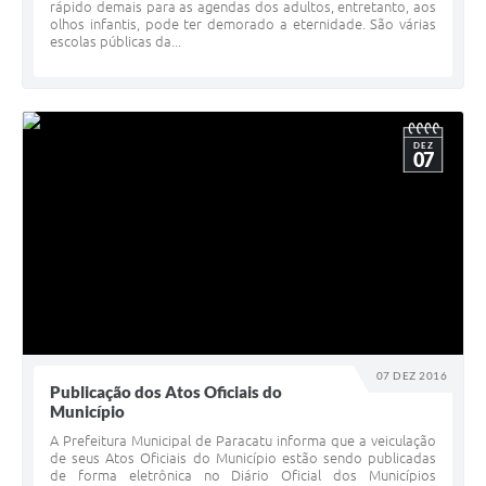
rápido demais para as agendas dos adultos, entretanto, aos
olhos infantis, pode ter demorado a eternidade. São várias
escolas públicas da...
DEZ
07
07 DEZ 2016
Publicação dos Atos Oficiais do
Município
A Prefeitura Municipal de Paracatu informa que a veiculação
de seus Atos Oficiais do Município estão sendo publicadas
de forma eletrônica no Diário Oficial dos Municípios