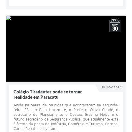
NOV
30
30 NOV 2016
Colégio Tiradentes pode se tornar
realidade em Paracatu
Ainda na pauta de reuniões que aconteceram na segunda-
feira, 28, em Belo Horizonte, o Prefeito Olavo Condé, o
secretário de Planejamento e Gestão, Erasmo Neiva e o
futuro secretário de Segurança Pública, que atualmente está
à frente da pasta de Indústria, Comércio e Turismo, Coronel
Carlos Renato, estiveram...