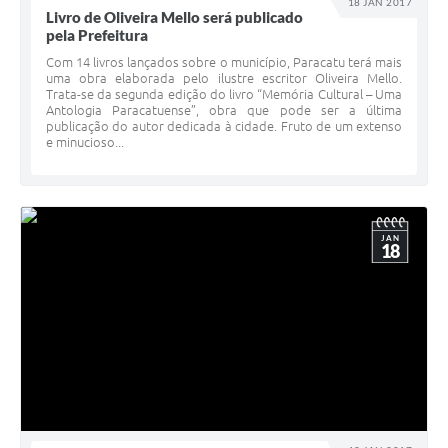
18 JAN 2017
Livro de Oliveira Mello será publicado
pela Prefeitura
Com 14 livros lançados sobre o município, Paracatu terá mais
uma obra elaborada pelo ilustre escritor Oliveira Mello.
Trata-se da segunda edição do livro “Memória Cultural – Uma
Antologia Paracatuense”, obra que pode ser a última
publicação do autor dedicada à cidade. Fruto de um extenso
e minucioso...
JAN
18