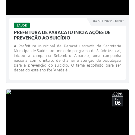
06 SET 2022 - 18h02
SAÚDE
PREFEITURA DE PARACATU INICIA AÇÕES DE
PREVENÇÃO AO SUICÍDIO
A Prefeitura Municipal de Paracatu através da Secretaria
Municipal de Saúde, por meio do programa de Saúde Mental,
iniciou a campanha Setembro Amarelo, uma campanha
nacional com o intuito de chamar a atenção da população
para a prevenção do suicídio. O tema escolhido para ser
debatido este ano foi “A vida é...
SET
06