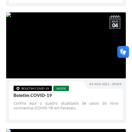
AGO
04
04 AGO 2022 - 09h09
BOLETIM COVID-19
SAÚDE
Boletim COVID-19
Confira aqui o quadro atualizado de casos do novo
coronavírus (COVID-19) em Paracatu.