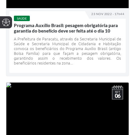
23 NOV 2022 - 17h44
SAÚDE
Programa Auxílio Brasil: pesagem obrigatória para
garantia do benefício deve ser feita até o dia 10
A Prefeitura de Paracatu, através da Secretaria Municipal de
Saúde e Secretaria Municipal de Cidadania e Habitação
convoca os beneficiários do Programa Auxílio Brasil (antigo
Bolsa Família) para que façam a pesagem obrigatória,
garantindo assim o recebimento dos valores. Os
beneficiários residentes na zona...
SET
06