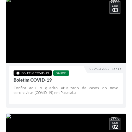
AGO
03
03 AGO 2022 - 15h15
BOLETIM COVID-19
SAÚDE
Boletim COVID-19
Confira aqui o quadro atualizado de casos do novo
coronavírus (COVID-19) em Paracatu.
AGO
02