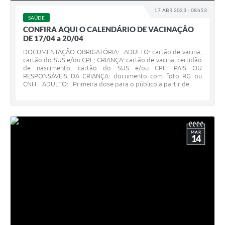
17 ABR 2023 - 08h53
SAÚDE
CONFIRA AQUI O CALENDÁRIO DE VACINAÇÃO
DE 17/04 a 20/04
DOCUMENTAÇÃO OBRIGATÓRIA: ADULTO: cartão de vacina,
cartão do SUS e/ou CPF; CRIANÇA: cartão de vacina, certidão
de nascimento, cartão do SUS e/ou CPF; PAIS OU
RESPONSÁVEIS DA CRIANÇA: documento com foto RG ou
CNH. ADULTO: Primeira dose para o público a partir de...
MAR
14