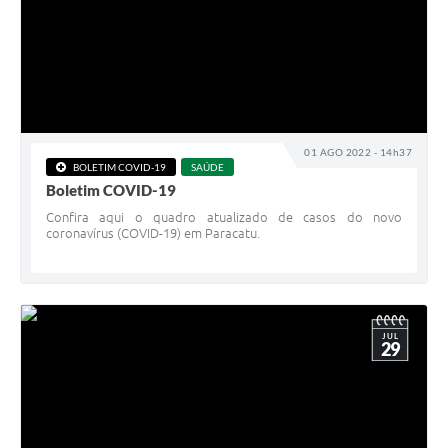
01 AGO 2022 - 14h37
BOLETIM COVID-19
SAÚDE
Boletim COVID-19
Confira aqui o quadro atualizado de casos do novo
coronavírus (COVID-19) em Paracatu.
JUL
29