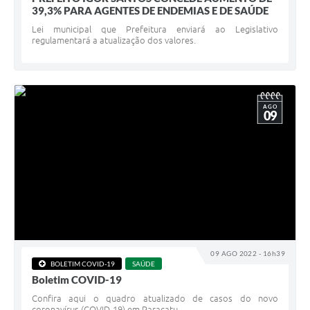
39,3% PARA AGENTES DE ENDEMIAS E DE SAÚDE
Lei municipal que Prefeitura enviará ao Legislativo
regulamentará a atualização dos valores.
AGO
09
09 AGO 2022 - 16h39
BOLETIM COVID-19
SAÚDE
Boletim COVID-19
Confira aqui o quadro atualizado de casos do novo
coronavírus (COVID-19) em Paracatu.