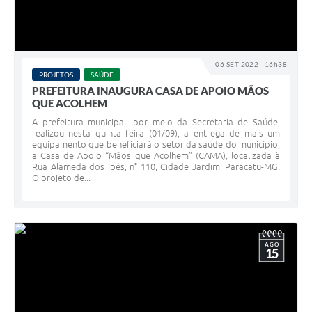
06 SET 2022 - 16h38
PROJETOS
SAÚDE
PREFEITURA INAUGURA CASA DE APOIO MÃOS
QUE ACOLHEM
A prefeitura municipal, por meio da Secretaria de Saúde,
realizou nesta quinta feira (01/09), a entrega de mais um
equipamento que beneficiará o setor da saúde do município,
a Casa de Apoio “Mãos que Acolhem” (CAMA), localizada à
Rua Alameda dos Ipês, n° 110, Cidade Jardim, Paracatu-MG.
O projeto de...
AGO
15