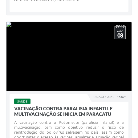
AGO
08
08 AGO 2022 - 15h21
SAÚDE
VACINAÇÃO CONTRA PARALISIA INFANTIL E
MULTIVACINAÇÃO SE INICIA EM PARACATU
A vacinação contra a Poliomelite (paralisia infantil) e a
multivacinação, tem como objetivo reduzir o risco de
reintrodução do poliovírus selvagem no país, assim como
oportunizar o acesso às vacinas, atualizar a situação vacinal