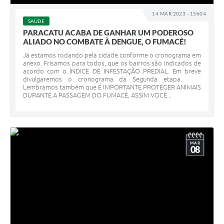
14 MAR 2023 - 15h04
SAÚDE
PARACATU ACABA DE GANHAR UM PODEROSO
ALIADO NO COMBATE À DENGUE, O FUMACÊ!
Já estamos rodando pela cidade conforme o cronograma em
anexo. Frisamos para todos, que os bairros são indicados de
acordo com o ÍNDICE DE INFESTAÇÃO PREDIAL. Em breve
divulgaremos o cronograma da Segunda etapa.
Lembramos também que É IMPORTANTE PROTEGER ANIMAIS
DURANTE A PASSAGEM DO FUMACÊ, ASSIM VOCÊ...
MAR
08