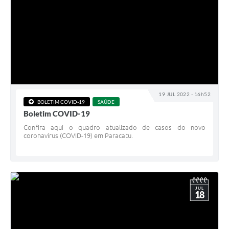
19 JUL 2022 - 16h52
BOLETIM COVID-19
SAÚDE
Boletim COVID-19
Confira aqui o quadro atualizado de casos do novo
coronavírus (COVID-19) em Paracatu.
JUL
18