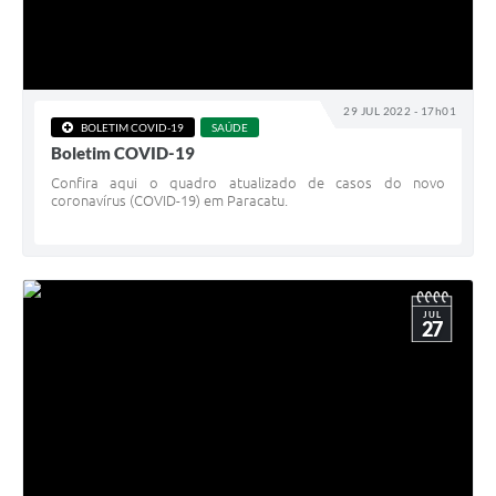
29 JUL 2022 - 17h01
BOLETIM COVID-19
SAÚDE
Boletim COVID-19
Confira aqui o quadro atualizado de casos do novo
coronavírus (COVID-19) em Paracatu.
JUL
27