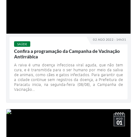
02 AGO 2022 - 14h31
SAÚDE
Confira a programação da Campanha de Vacinação
Antirrábica
A raiva é uma doença infecciosa viral aguda, que não tem
cura, e é transmitida para o ser humano por meio da saliva
de animais, como cães e gatos infectados. Para garantir que
a cidade continue sem registros da doença, a Prefeitura de
Paracatu inicia, na segunda-feira (08/08), a Campanha de
Vacinação...
AGO
01