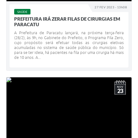
27 FEV 2023 - 13h08
SAÚDE
PREFEITURA IRÁ ZERAR FILAS DE CIRURGIAS EM
PARACATU
A Prefeitura de Paracatu lançará, na próxima terça-feira
(28/2), às 9h, no Gabinete do Prefeito, o Programa Fila Zero,
cujo propósito será efetuar todas as cirurgias eletivas
acumuladas no sistema de saúde pública do município. Só
para se ter ideia, há pacientes na fila por uma cirurgia há mais
de 10 anos. A...
NOV
23