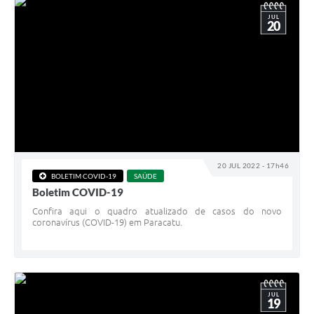
JUL
20
20 JUL 2022 - 17h46
BOLETIM COVID-19
SAÚDE
Boletim COVID-19
Confira aqui o quadro atualizado de casos do novo
coronavírus (COVID-19) em Paracatu.
JUL
19