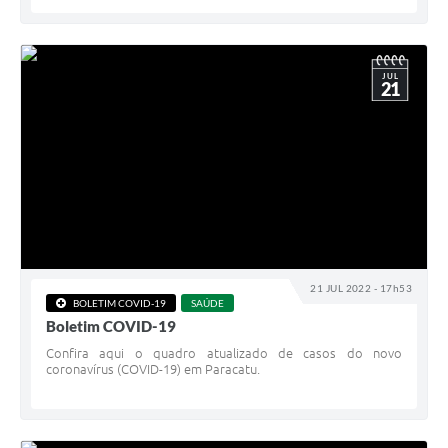
JUL
21
21 JUL 2022 - 17h53
BOLETIM COVID-19
SAÚDE
Boletim COVID-19
Confira aqui o quadro atualizado de casos do novo
coronavírus (COVID-19) em Paracatu.