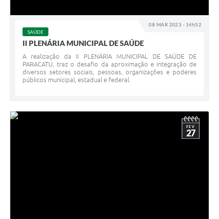
08 MAR 2023 - 14h52
SAÚDE
II PLENÁRIA MUNICIPAL DE SAÚDE
A realização da II PLENÁRIA MUNICIPAL DE SAÚDE DE
PARACATU, traz o desafio da aproximação e integração de
diversos setores sociais, pessoas, organizações e poderes
públicos municipal, estadual e federal.
FEV
27